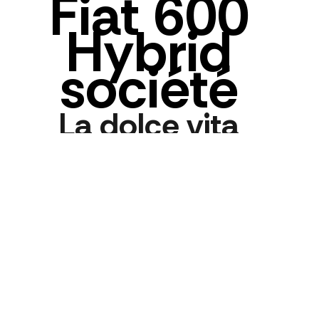
Fiat 600
Hybrid
société
La dolce vita
augmentée. Des
équipements
augmentés.
01